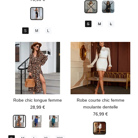
S
M
L
S
M
L
Robe chic longue femme
Robe courte chic femme
moulante dentelle
28,99 €
76,99 €