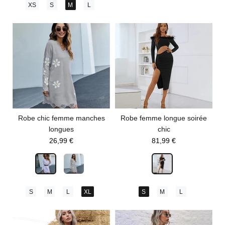
XS
S
M
L
Robe chic femme manches
Robe femme longue soirée
longues
chic
26,99 €
81,99 €
S
M
L
XL
S
M
L