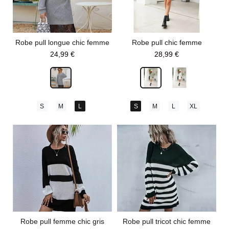
Robe pull longue chic femme
Robe pull chic femme
24,99 €
28,99 €
S
M
L
S
M
L
XL
Robe pull femme chic gris
Robe pull tricot chic femme