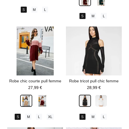
S
M
L
S
M
L
Robe chic courte pull femme
Robe tricot pull chic femme
27,99 €
28,99 €
S
M
L
XL
S
M
L