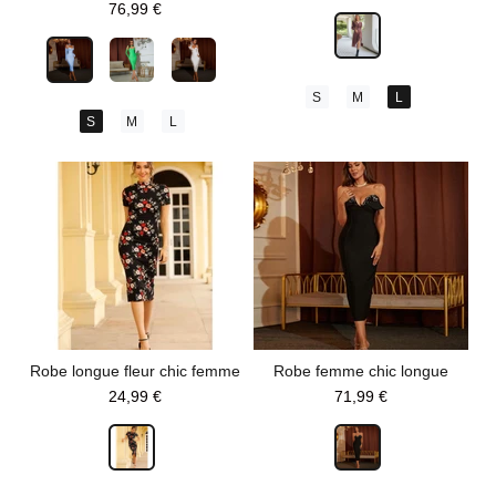
76,99 €
S
M
L
S
M
L
Robe longue fleur chic femme
Robe femme chic longue
24,99 €
71,99 €