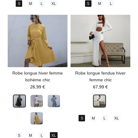
S
M
L
XL
S
M
L
Robe longue hiver femme
Robe longue fendue hiver
bohème chic
femme chic
26,99 €
67,99 €
S
M
L
XL
S
M
L
XL