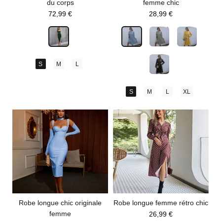
du corps
femme chic
72,99 €
28,99 €
S
M
L
S
M
L
XL
Robe longue chic originale
Robe longue femme rétro chic
femme
26,99 €