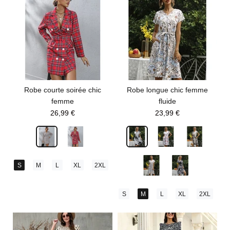
Robe courte soirée chic
Robe longue chic femme
femme
fluide
26,99 €
23,99 €
S
M
L
XL
2XL
S
M
L
XL
2XL