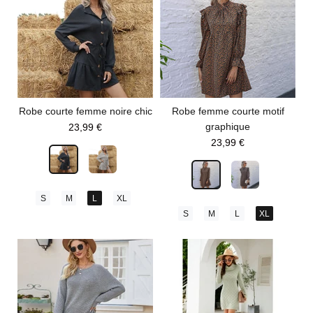
Robe courte femme noire chic
Robe femme courte motif
graphique
23,99 €
23,99 €
S
M
L
XL
S
M
L
XL