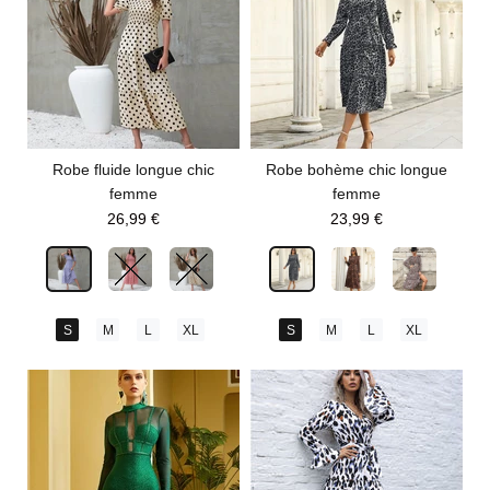
Robe fluide longue chic
Robe bohème chic longue
femme
femme
26,99 €
23,99 €
S
M
L
XL
S
M
L
XL