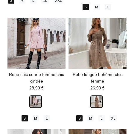
S
M
L
XL
XXL
S
M
L
Robe chic courte femme chic
Robe longue bohème chic
cintrée
femme
28,99 €
26,99 €
S
M
L
S
M
L
XL