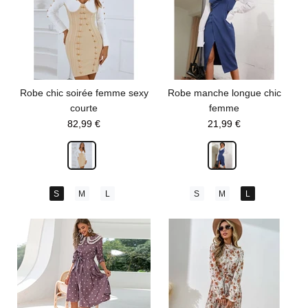
Robe chic soirée femme sexy
Robe manche longue chic
courte
femme
82,99 €
21,99 €
S
M
L
S
M
L