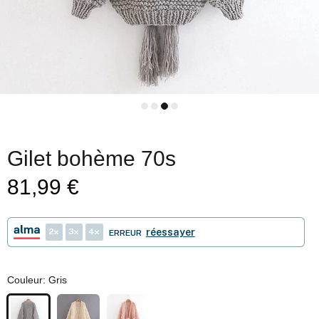
Gilet bohème 70s
81,99 €
2
3
4
réessayer
ERREUR
Couleur:
Gris