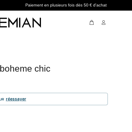
Paiement en plusieurs fois dès 50 € d'achat
 boheme chic
réessayer
UR