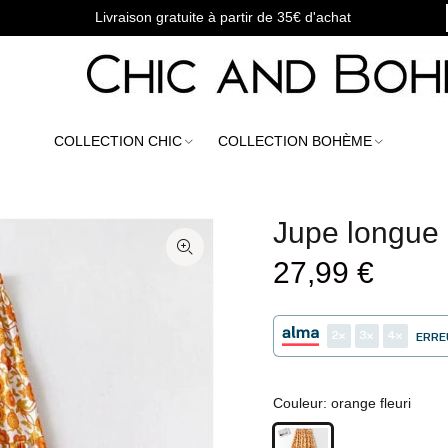
Livraison gratuite à partir de 35€ d'achat
COLLECTION CHIC
COLLECTION BOHÈME
Jupe longue
27,99 €
2
3
4
ERRE
Couleur:
orange fleuri